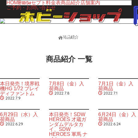
HOME
menu
コンセプト
料金表
商品紹介
店舗案内
ご予約・お問い合わせ
LINE UP
商品紹介
ホーム
商品紹介
商品紹介 一覧
本日発売！境界戦
7月8日（金）入
7月1日（金）入
機HG 1/72 ブレイ
荷商品
荷商品
2022.7.8
2022.7.1
ディファントム
2022.7.9
6月29日（水）入
本日発売！SDW
6月24日（金）入
荷商品
HEROES 才蔵ガ
荷商品
2022.6.29
2022.6.24
ンダムデルタカ
イ、SDW
HEROES 軍馬 ナ