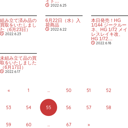
イト…
2022.6.25
組み立て済み品の
6月22日（水）入
本日発売！HG
買取をいたしまし
荷商品
1/144 ジークルー
2022.6.22
た（6月23日）
ネ、HG 1/72 メイ
2022.6.23
レスレイキ改、
HG 1/72…
2022.6.18
未組み立て品の買
取をいたしました
（6月17日）
2022.6.17
«
1
…
50
51
52
53
54
55
56
57
58
59
60
…
67
»