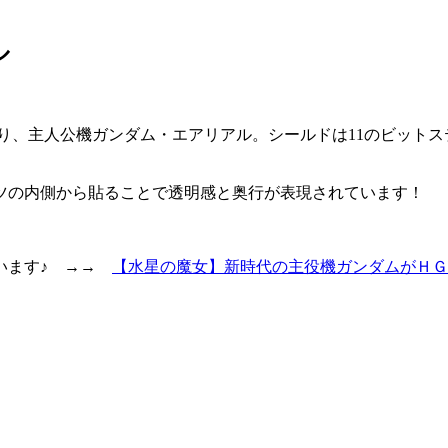
ル
り、主人公機ガンダム・エアリアル。シールドは11のビット
ツの内側から貼ることで透明感と奥行が表現されています！
います♪ →→
【水星の魔女】新時代の主役機ガンダムがＨＧ最新