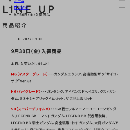
ホーム
LINE UP
商品紹介
9月30日（金）入荷商品
商品紹介
2022.09.30
9月30日（金）入荷商品
本日、入荷いたしました！
MG（マスターグレード）
・・・ガンダムエクシア、高機動型ザク”サイコ・
ザク”Ver.Ka
H
G（ハイ
グレード）
・・・ガンタンク、アドバンスドヘイズル、クスィガン
ダム、Ｇ３＋シャアリックドムセット、ザク地上戦セット
SD（スーパーデフォルメ）
・・・BB戦士フルアーマーユニコーンガンダ
ム、LEGEND BB コマンドガンダム、LEGEND BB 武者頑駄無、
LEGEND BB 騎⼠ガンダム、炎皇張⾶ゴッドガンダム、⼤喬ガンダムア
ルテミー/⼩喬GNアーチャー、典⾱マスターガンダム、⽢寧クロスボー