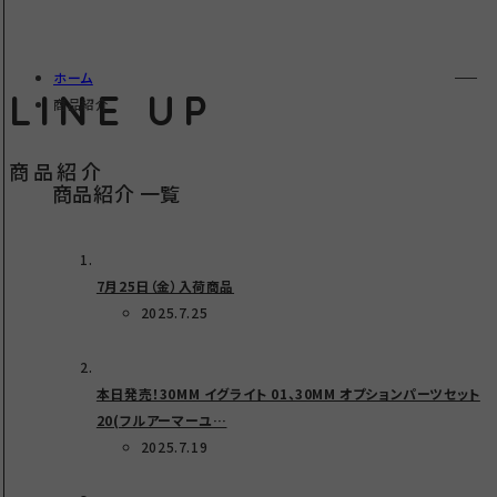
ホーム
LINE UP
商品紹介
商品紹介
商品紹介 一覧
7月25日（金）入荷商品
2025.7.25
本日発売！30MM イグライト 01、30MM オプションパーツセット
20(フルアーマーユ…
2025.7.19