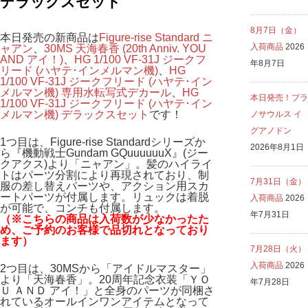
デラックスセット
8月7日（金）
本日発売の新商品は
Figure-rise Standard ニ
入荷商品
2026
ャアン
、
30MS 天海春香 (20th Anniv. YOU
AND アイ！)
、
HG 1/100 VF-31J ジークフ
年8月7日
リード (ハヤテ･インメルマン機)
、
HG
1/100 VF-31J ジークフリード (ハヤテ･イン
メルマン機) 専用水転写式デカール
、
HG
本日発売！プラ
1/100 VF-31J ジークフリード (ハヤテ･イン
メルマン機) デラックスセット
です！
ノサウルス イ
グアノドン
1つ目は、Figure-rise Standardシリーズか
2026年8月1日
ら『機動戦士Gundam GQuuuuuuX』(ジー
クアクス)より「ニャアン」。髪のハイライ
トはパーツ分割により再現されており、制
7月31日（金）
服の差し替えパーツや、アクション用スカ
ートパーツが付属します。リュックは着脱
入荷商品
2026
が可能で、コンチも付属します。
年7月31日
（※こちらの商品は入荷数が少なかったた
め、ご予約のお客様で品切れとなっており
ます）
7月28日（火）
入荷商品
2026
2つ目は、30MSから「アイドルマスター」
より「天海春香」。20周年記念衣装「ＹＯ
年7月28日
Ｕ ＡＮＤ アイ！」と全身のパーツが同梱さ
れているオールインワンアイテムとなって