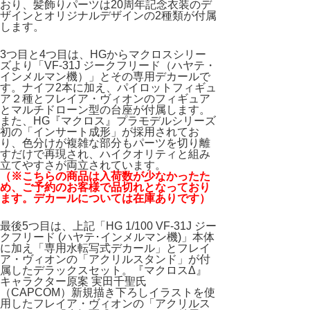
おり、髪飾りパーツは20周年記念衣装のデ
ザインとオリジナルデザインの2種類が付属
します。
3つ目と4つ目は、HGからマクロスシリー
ズより「VF-31J ジークフリード（ハヤテ・
インメルマン機）」とその専用デカールで
す。ナイフ2本に加え、パイロットフィギュ
ア２種とフレイア・ヴィオンのフィギュア
とマルチドローン型の台座が付属します。
また、HG『マクロス』プラモデルシリーズ
初の「インサート成形」が採用されてお
り、色分けが複雑な部分もパーツを切り離
すだけで再現され、ハイクオリティと組み
立てやすさが両立されています。
（※こちらの商品は入荷数が少なかったた
め、ご予約のお客様で品切れとなっており
ます。デカールについては在庫ありです）
最後5つ目は、上記「HG 1/100 VF-31J ジー
クフリード (ハヤテ･インメルマン機)」本体
に加え「専用水転写式デカール」とフレイ
ア・ヴィオンの「アクリルスタンド」が付
属したデラックスセット。『マクロスΔ』
キャラクター原案 実田千聖氏
（CAPCOM）新規描き下ろしイラストを使
用したフレイア・ヴィオンの「アクリルス