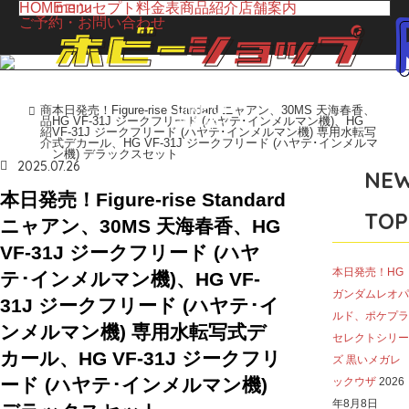
HOME
menu
コンセプト
料金表
商品紹介
店舗案内
ご予約・お問い合わせ
LINE UP
商
本日発売！Figure-rise Standard ニャアン、30MS 天海春香、
ホーム
品
HG VF-31J ジークフリード (ハヤテ･インメルマン機)、HG
商品紹介
紹
VF-31J ジークフリード (ハヤテ･インメルマン機) 専用水転写
介
式デカール、HG VF-31J ジークフリード (ハヤテ･インメルマ
ン機) デラックスセット
2025.07.26
NE
本日発売！Figure-rise Standard
TOP
ニャアン、30MS 天海春香、HG
VF-31J ジークフリード (ハヤ
本日発売！HG
テ･インメルマン機)、HG VF-
ガンダムレオパ
31J ジークフリード (ハヤテ･イ
ルド、ポケプラ
ンメルマン機) 専用水転写式デ
セレクトシリー
カール、HG VF-31J ジークフリ
ズ 黒いメガレ
ード (ハヤテ･インメルマン機)
ックウザ
2026
年8月8日