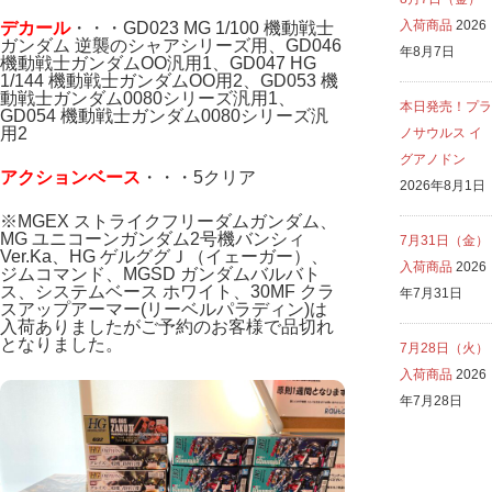
入荷商品
2026
デカール
・・・GD023 MG 1/100 機動戦士
ガンダム 逆襲のシャアシリーズ用、GD046
年8月7日
機動戦士ガンダムOO汎用1、GD047 HG
1/144 機動戦士ガンダムOO用2、GD053 機
動戦士ガンダム0080シリーズ汎用1、
本日発売！プラ
GD054 機動戦士ガンダム0080シリーズ汎
用2
ノサウルス イ
グアノドン
アクションベース
・・・5クリア
2026年8月1日
※MGEX ストライクフリーダムガンダム、
MG ユニコーンガンダム2号機バンシィ
7月31日（金）
Ver.Ka、HG ゲルググＪ（イェーガー）、
入荷商品
2026
ジムコマンド、MGSD ガンダムバルバト
ス、システムベース ホワイト、30MF クラ
年7月31日
スアップアーマー(リーベルパラディン)は
入荷ありましたがご予約のお客様で品切れ
となりました。
7月28日（火）
入荷商品
2026
年7月28日