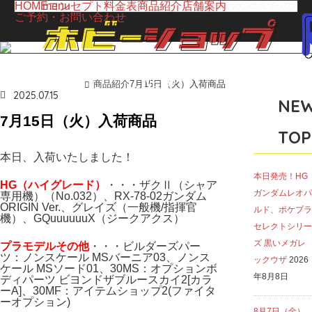
HOME
menu
コンセプト
料金表
商品紹介
店舗案内
ご予約・お問い合わせ
LINE UP
商品紹介
7月15日（火）入荷商品
ホーム
商品紹介
2025.07.15
NE
7月15日（火）入荷商品
TOP
本日、入荷いたしました！
本日発売！HG
H
G（ハイ
グレード）
・・・ザクⅡ（シャア
ガンダムレオパ
専用機）（No.032）、RX-78-02ガンダム
ORIGIN Ver.、グレイズ（一般機/指揮官
ルド、ポケプラ
機）、GQuuuuuuX（ジークアクス）
セレクトシリー
ズ 黒いメガレ
プラモデルその他
・・・ビルダーズパー
ツ：ノンスケール MSバーニア03、ノンス
ックウザ
2026
ケール MSソード01、30MS：オプションボ
年8月8日
ディパーツ ビヨンドザブルースカイ2[カラ
ーA]、30MF：アイテムショップ2(ファイタ
ーオプション)
8月7日（金）