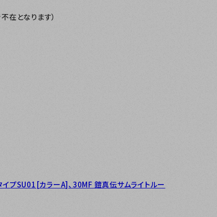
まで不在となります）
ツ タイプSU01[カラーA]、30MF 鎧真伝サムライトルー