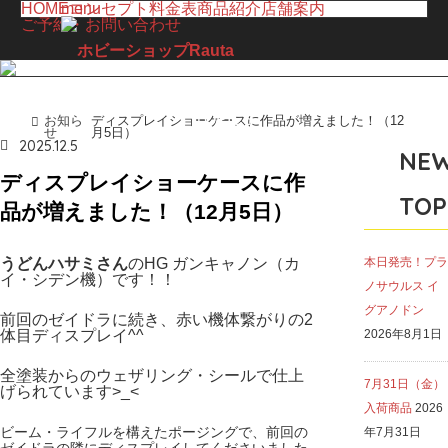
HOME
menu
コンセプト
料金表
商品紹介
店舗案内
ご予約・お問い合わせ
TOPICS
お知ら
ディスプレイショーケースに作品が増えました！（12
ホーム
せ
月5日）
お知らせ
2025.12.5
NE
ディスプレイショーケースに作
TOP
品が増えました！（12月5日）
うどんハサミさん
のHG ガンキャノン（カ
本日発売！プラ
イ・シデン機）です！！
ノサウルス イ
グアノドン
前回のゼイドラに続き、赤い機体繋がりの2
体目ディスプレイ^^
2026年8月1日
全塗装からのウェザリング・シールで仕上
7月31日（金）
げられています>_<
入荷商品
2026
ビーム・ライフルを構えたポージングで、前回の
年7月31日