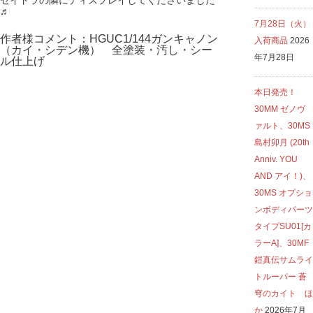
ゼイドラの隣にディスプレイしてくださいました
♬
7月28日（火）
作者様コメント：HGUC1/144ガンキャノン
入荷商品
2026
（カイ・シデン機） 全塗装・汚し・シー
年7月28日
ル仕上げ
本日発売！
30MM ゼノヴ
ァルト、30MS
島村卯月 (20th
Anniv. YOU
AND アイ！)、
30MS オプショ
ンボディパーツ
タイプSU01[カ
ラーA]、30MF
鎧真伝サムライ
トルーパー 蒼
穹のカイト ほ
か
2026年7月