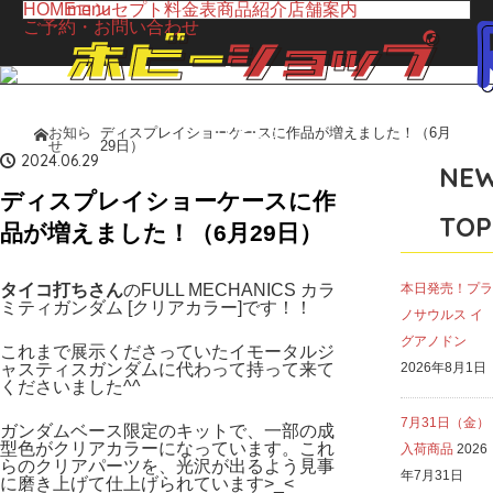
HOME
menu
コンセプト
料金表
商品紹介
店舗案内
ご予約・お問い合わせ
TOPICS
お知ら
ディスプレイショーケースに作品が増えました！（6月
ホーム
せ
29日）
お知らせ
2024.06.29
NE
ディスプレイショーケースに作
TOP
品が増えました！（6月29日）
タイコ打ちさん
のFULL MECHANICS カラ
本日発売！プラ
ミティガンダム [クリアカラー]です！！
ノサウルス イ
グアノドン
これまで展示くださっていたイモータルジ
ャスティスガンダムに代わって持って来て
2026年8月1日
くださいました^^
7月31日（金）
ガンダムベース限定のキットで、一部の成
型色がクリアカラーになっています。これ
入荷商品
2026
らのクリアパーツを、光沢が出るよう見事
年7月31日
に磨き上げて仕上げられています>_<