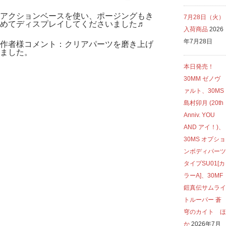
アクションベースを使い、ポージングもき
7月28日（火）
めてディスプレイしてくださいました♬
入荷商品
2026
年7月28日
作者様コメント：クリアパーツを磨き上げ
ました。
本日発売！
30MM ゼノヴ
ァルト、30MS
島村卯月 (20th
Anniv. YOU
AND アイ！)、
30MS オプショ
ンボディパーツ
タイプSU01[カ
ラーA]、30MF
鎧真伝サムライ
トルーパー 蒼
穹のカイト ほ
か
2026年7月