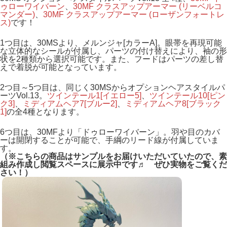
ゥローワイバーン
、
30MF クラスアップアーマー (リーベルコ
マンダー)
、
30MF クラスアップアーマー (ローザンフォートレ
ス)
です！
1つ目は、30MSより、メルンジャ[カラーA]。眼帯を再現可能
な立体的なシールが付属し、パーツの付け替えにより、袖の形
状を2種類から選択可能です。また、フードはパーツの差し替
えで着脱が可能となっています。
2つ目～5つ目は、同じく30MSからオプションヘアスタイルパ
ーツVol.13。
ツインテール1[イエロー5]
、
ツインテール10[ピン
ク3]
、
ミディアムヘア7[ブルー2]
、
ミディアムヘア8[ブラック
1]
の全4種となります。
6つ目は、30MFより「ドゥローワイバーン」。羽や目のカバ
ーは開閉することが可能で、手綱のリード線が付属していま
す。
（※こちらの商品はサンプルをお届けいただい
ていたので、素
組み作成し閲覧スペースに展示中です♬ ぜひ実物をご覧くだ
さい！）