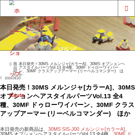
LINE UP
商品紹介
商
本日発売！30MS メルンジャ[カラーA]、30MS オプションヘ
ホーム
品
アスタイルパーツVol.13 全4種、30MF ドゥローワイバー
紹
ン、30MF クラスアップアーマー (リーベルコマンダー) ほ
介
か
2026.06.20
本日発売！30MS メルンジャ[カラーA]、30MS
オプションヘアスタイルパーツVol.13 全4
種、30MF ドゥローワイバーン、30MF クラス
アップアーマー (リーベルコマンダー) ほか
本日発売の新商品は、
30MS SIS-J00 メルンジャ[カラーA]
、
30MS オプションヘアスタイルパーツVol.13 全4種、
30MF ド