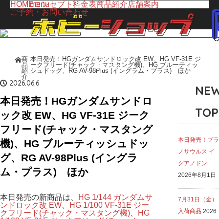
HOME
menu
コンセプト
料金表
商品紹介
店舗案内
ご予約・お問い合わせ
LINE UP
商
本日発売！HGガンダムサンドロック改 EW、HG VF-31E ジ
ホーム
品
ークフリード(チャック・マスタング機)、HG ブルーティッ
商品紹介
紹
シュドッグ、RG AV-98Plus (イングラム・プラス) ほか
介
2026.06.6
NE
本日発売！HGガンダムサンドロ
TOP
ック改 EW、HG VF-31E ジーク
フリード(チャック・マスタング
本日発売！プラ
機)、HG ブルーティッシュドッ
ノサウルス イ
グ、RG AV-98Plus (イングラ
グアノドン
ム・プラス) ほか
2026年8月1日
本日発売の新商品は、
HG 1/144 ガンダムサ
7月31日（金）
ンドロック改 EW
、
HG 1/100 VF-31E ジー
入荷商品
2026
クフリード(チャック・マスタング機)
、
HG