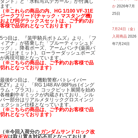
タンド」と「水転写式デカール」が付属し
ます。
か
2026年7月
（※これらの商品の内、HG 1/100 VF-31E
25日
ジークフリード(チャック・マスタング機)
および同デラックスセットは、ご予約のお
客様で品切れとなっております）
7月24日（金）
入荷商品
2026
5つ目は、『装甲騎兵ボトムズ』より、「フ
ィアナ」が搭乗した「ブルーティッシュド
年7月24日
ッグ」。降着ポーズ、アームパンチ(薬莢パ
ージはオミット)、ローラーダッシュポーズ
が再現可能となっています。
（※こちらの商品は、ご予約のお客様で品
切れとなっております）
最後6つ目は、『機動警察パトレイバー
EZY』より、「RG 1/48 AV-98Plus (イング
ラム・プラス)」。コックピット展開を始め
各種劇中ギミックが内蔵されており、シル
バー部分はリアルメタリックグロスインジ
ェクション仕様となっています。
（※こちらの商品は、ご予約のお客様で品
切れとなっております）
（※今回入荷分の
ガンダムサンドロック改
EW
は
取り置き対応不可となっておりま