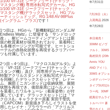
1/100 VF-31E ジークフリード(チャック・
年7月31日
マスタング機) 専用水転写式デカール
、
HG
1/100 VF-31E ジークフリード(チャック・
マスタング機)デラックスセット
、
HG ブル
7月28日（火）
ーティッシュドッグ
、
RG 1/48 AV-98Plus
(イングラム・プラス)
です！
入荷商品
2026
年7月28日
1つ目は、HGから『新機動戦記ガンダムW
Endless Waltz』に登場する「サンドロック
改」。耐ビームコーティングマントには新
本日発売！
規の軟質素材が採用されており、装着時に
30MM ゼノヴ
も各種ポージングが可能です。ヒートショ
ーテルの赤熱化状態を再現するクリアパー
ァルト、30MS
ツも付属しています。
島村卯月 (20th
Anniv. YOU
2つ目～4つ目は、『マクロスΔ(デルタ)』よ
り「VF-31E ジークフリード(チャック・マ
AND アイ！)、
スタング機)」及び、同専用デカール及び、
30MS オプショ
特製アクリルスタンドと水転写式デカール
を同梱したデラックスセットです。レドー
ンボディパーツ
ム、腕部ミニガンポッドは収納状態、展開
タイプSU01[カ
状態を再現でき、後部座席にはヘルメット
を装着したワルキューレ（着座姿勢）が付
ラーA]、30MF
属しています。デラックスセットには『マ
鎧真伝サムライ
クロスΔ』キャラクター原案 実田千聖氏
（CAPCOM）新規描き下ろしイラストを使
トルーパー 蒼
用したレイナ・プラウラーの「アクリルス
穹のカイト ほ