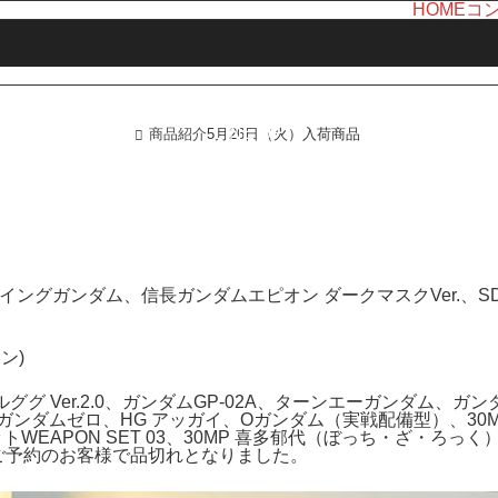
HOME
コ
LINE UP
商品紹介
5月26日（火）入荷商品
ホーム
商品紹介
ングガンダム、信長ガンダムエピオン ダークマスクVer.、SD
ン)
ルググ Ver.2.0、ガンダムGP-02A、ターンエーガンダム、ガ
ンダムゼロ、HG アッガイ、Oガンダム（実戦配備型）、30M
WEAPON SET 03、30MP 喜多郁代（ぼっち・ざ・ろっく
たがご予約のお客様で品切れとなりました。