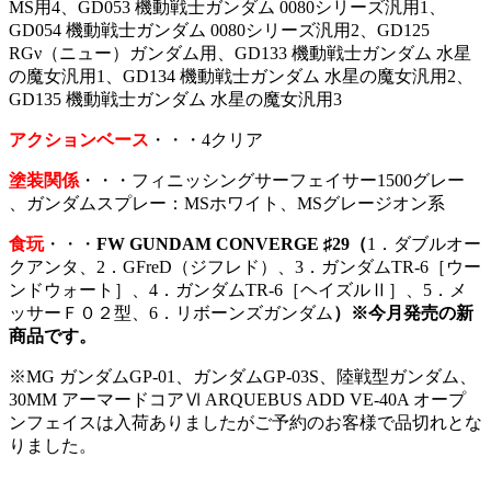
MS用4、GD053 機動戦士ガンダム 0080シリーズ汎用1、
GD054 機動戦士ガンダム 0080シリーズ汎用2、GD125
RGν（ニュー）ガンダム用、GD133 機動戦士ガンダム 水星
の魔女汎用1、GD134 機動戦士ガンダム 水星の魔女汎用2、
GD135 機動戦士ガンダム 水星の魔女汎用3
アクションベース
・・・4クリア
塗装関係
・・・フィニッシングサーフェイサー1500グレー
、ガンダムスプレー：MSホワイト、MSグレージオン系
食玩
・・・
FW GUNDAM CONVERGE ♯29（
1．ダブルオー
クアンタ、2．GFreD（ジフレド）、3．ガンダムTR-6［ウー
ンドウォート］、4．ガンダムTR-6［ヘイズルⅡ］、5．メ
ッサーＦ０２型、6．リボーンズガンダム
）※今月発売の新
商品です。
※MG ガンダムGP-01、ガンダムGP-03S、陸戦型ガンダム、
30MM アーマードコアⅥ ARQUEBUS ADD VE-40A オープ
ンフェイスは入荷ありましたがご予約のお客様で品切れとな
りました。