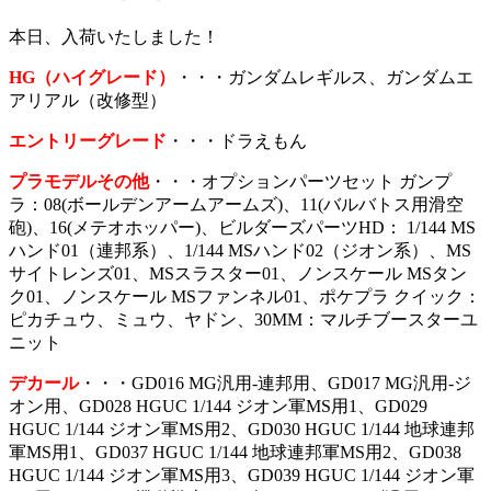
本日、入荷いたしました！
H
G（ハイ
グレード）
・・・ガンダムレギルス、ガンダムエ
アリアル（改修型）
エントリーグレード
・・・ドラえもん
プラモデルその他
・・・オプションパーツセット ガンプ
ラ：08(ボールデンアームアームズ)、11(バルバトス用滑空
砲)、16(メテオホッパー)、ビルダーズパーツHD： 1/144 MS
ハンド01（連邦系）、1/144 MSハンド02（ジオン系）、MS
サイトレンズ01、MSスラスター01、ノンスケール MSタン
ク01、ノンスケール MSファンネル01、ポケプラ クイック：
ピカチュウ、ミュウ、ヤドン、30MM：マルチブースターユ
ニット
デカール
・・・GD016 MG汎用-連邦用、GD017 MG汎用-ジ
オン用、GD028 HGUC 1/144 ジオン軍MS用1、GD029
HGUC 1/144 ジオン軍MS用2、GD030 HGUC 1/144 地球連邦
軍MS用1、GD037 HGUC 1/144 地球連邦軍MS用2、GD038
HGUC 1/144 ジオン軍MS用3、GD039 HGUC 1/144 ジオン軍