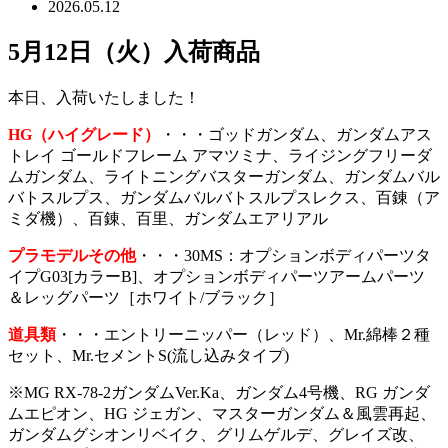
2026.05.12
5月12日（火）入荷商品
本日、入荷いたしました！
H
G（ハイ
グレード）
・・・ゴッドガンダム、ガンダムアス
トレイ ゴールドフレーム アマツミナ、ライジングフリーダ
ムガンダム、ライトニングバスターガンダム、ガンダムバル
バトスルプス、ガンダムバルバトスルプスレクス、百錬（ア
ミダ機）、百錬、百里、ガンダムエアリアル
プラモデルその他
・・・30MS：オプションボディパーツタ
イプG03[カラーB]、オプションボディパーツアームパーツ
＆レッグパーツ［ホワイト/ブラック］
道具類
・・・エントリーニッパー（レッド）、Mr.綿棒２種
セット、Mr.セメントS(流し込みタイプ)
※MG RX-78-2ガンダムVer.Ka、ガンダム4号機、RG ガンダ
ムエピオン、HG ジェガン、マスターガンダム＆風雲再起、
ガンダムグシオンリベイク、グリムゲルデ、グレイズ改、