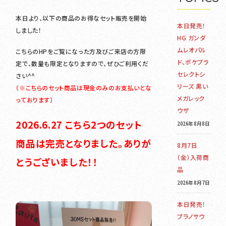
本日より、以下の商品のお得なセット販売を開始
本日発売！
しました！
HG ガンダ
ムレオパル
こちらのHPをご覧になった方及びご来店の方限
ド、ポケプラ
定で、数量も限定となりますので、ぜひご利用くだ
セレクトシ
さい^^
リーズ 黒い
（※こちらのセット商品は現金のみのお支払いとな
メガレック
っております）
ウザ
2026.6.27 こちら2つのセット
2026年8月8日
商品は完売となりました。ありが
8月7日
（金）入荷商
とうございました！！
品
2026年8月7日
本日発売！
プラノサウ