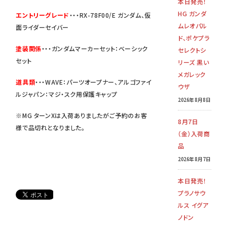
本日発売！
HG ガンダ
エントリーグレード
・・・RX-78F00/E ガンダム、仮
ムレオパル
面ライダーセイバー
ド、ポケプラ
塗装関係
・・・ガンダムマーカーセット：ベーシック
セレクトシ
セット
リーズ 黒い
メガレック
道具類
・・・WAVE：パーツオープナー、アルゴファイ
ウザ
ルジャパン：マジ・スク用保護キャップ
2026年8月8日
※MG ターンXは入荷ありましたがご予約のお客
8月7日
様で品切れとなりました。
（金）入荷商
品
2026年8月7日
本日発売！
プラノサウ
ルス イグア
ノドン