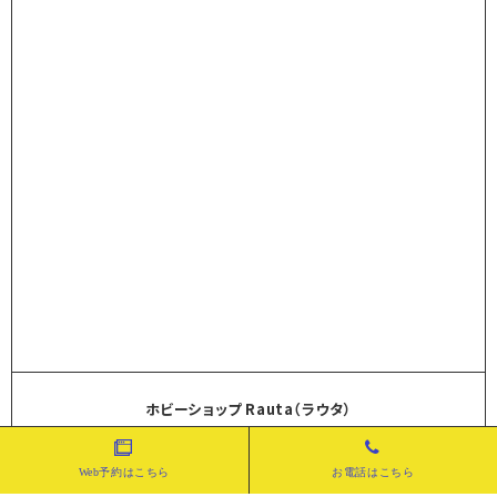
ホビーショップ Rauta（ラウタ）
〒662-0052 兵庫県西宮市霞町5-44 2F
0798-23-1173
TEL
Web予約はこちら
お電話はこちら