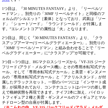
1つ目は、『30 MINUTES FANTASY』より、「リーベルソ
ードマン」。別売りの「30MF リーベルナイト」と同様のフ
ォルムの“シルエット”［素体］となっており、武装は「ソー
ド」「ショートソード」「ラウンドシールド」が付属しま
す。“エレメントコア”の属性は「火」となります。
2つ目は、同じく『30 MINUTES FANTASY』より、「クラ
スアップアーマー(リーベルグラディエーター)」。別売りの
「30MF リーベルソードマン」と組み合わせることで「リー
ベルグラディエーター」に“クラスアップ”が可能です。
3つ目～5つ目は、HGマクロスシリーズから「VF-31S ジーク
フリード (アラド・メルダース機)」とその専用水転写式デカ
ール、そして「専用水転写式デカール」と美雲・ギンヌメー
ルの「専用水転写式デカール」と「アクリルスタンド」が付
属したデラックスセット。一部のパーツには「インサート成
形」が採用されており、コンテナユニットはパーツの差し替
えで格納状態を再現できます。ナイフ2本に加え、パイロッ
トフィギュア２種と美雲・ギンヌメールのフィギュアとマル
チドローン型の台座が付属します。
（※こられの内、VF-31S ジークフリード (アラド・メルダ