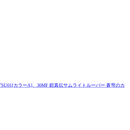
タイプSU01[カラーA]、30MF 鎧真伝サムライトルーパー 蒼穹のカ