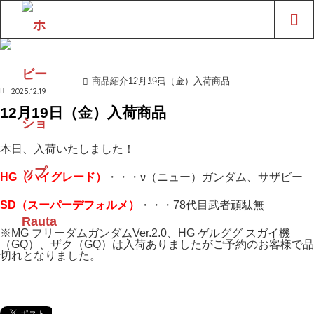
LINE UP
商品紹介
12月19日（金）入荷商品
ホーム
商品紹介
2025.12.19
12月19日（金）入荷商品
本日、入荷いたしました！
H
G（ハイ
グレード）
・・・ν（ニュー）ガンダム、サザビー
SD（スーパーデフォルメ）
・・・78代目武者頑駄無
※MG フリーダムガンダムVer.2.0、HG ゲルググ スガイ機
（GQ）、ザク（GQ）は入荷ありましたがご予約のお客様で品
切れとなりました。