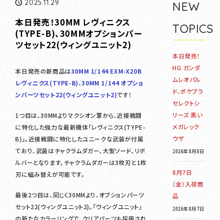
2025.11.29
NEW
本日発売！30MM レヴィニクス
TOPICS
(TYPE-B)、30MMオプションパー
ツセット22(ウィングユニット2)
本日発売！
HG ガンダ
本日発売の新商品は
30MM 1/144 EXM-X20B
ムレオパル
レヴィニクス(TYPE-B)
、
30MM 1/144 オプショ
ド、ポケプラ
ンパーツセット22(ウィングユニット2)
です！
セレクトシ
リーズ 黒い
1つ目は、30MMよりマクシオン軍から、近接戦闘
メガレック
に特化した強力な最新機体「レヴィニクス(TYPE-
ウザ
B)」。近接戦闘に特化したユニークな武装が付属
ており、武装はチャクラムダガー、大型ソード、リボ
2026年8月8日
ルバーとなります。チャクラムダガーは3枚刃と1枚
8月7日
刃に組み替えが可能です。
（金）入荷商
最後2つ目は、同じく30MMより、オプションパーツ
品
セット22(ウィングユニット2)。「ウィングユニット」
2026年8月7日
の新たなカラーリングで、クリアパーツも採用され