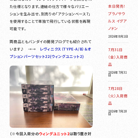
本日発売！
た仕様となります。連結の仕方で様々なバリエー
プラノサウ
ションを生み出せ、別売りの「アクションベース7」
ルス イグア
を使用することで単独で飛行している状態を再現
ノドン
可能です。
2026年8月1日
両商品ともバンダイの開発ブログでも紹介されて
います♪ →→
レヴィニクス（TYPE-A/B）＆オ
7月31日
プションパーツセット22(ウィングユニット2)
（金）入荷商
品
2026年7月31
日
7月28日
（火）入荷商
品
2026年7月28
日
（※今回入荷分の
ウィングユニット2
は
取り置き対