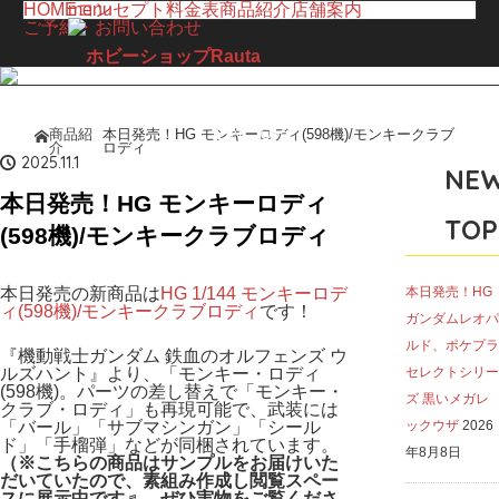
HOME
menu
コンセプト
料金表
商品紹介
店舗案内
ご予約・お問い合わせ
LINE UP
商品紹
本日発売！HG モンキーロディ(598機)/モンキークラブ
ホーム
介
ロディ
商品紹介
2025.11.1
NE
本日発売！HG モンキーロディ
TOP
(598機)/モンキークラブロディ
本日発売の新商品は
HG 1/144 モンキーロデ
本日発売！HG
ィ(598機)/モンキークラブロディ
です！
ガンダムレオパ
ルド、ポケプラ
『機動戦士ガンダム 鉄血のオルフェンズ ウ
ルズハント』より、「モンキー・ロディ
セレクトシリー
(598機)。パーツの差し替えで「モンキー・
ズ 黒いメガレ
クラブ・ロディ」も再現可能で、武装には
「バール」「サブマシンガン」「シール
ックウザ
2026
ド」「手榴弾」などが同梱されています。
年8月8日
（※こちらの商品はサンプルをお届けいた
だい
ていたので、素組み作成し閲覧スペー
スに展示中です♬ ぜひ実物をご覧くださ