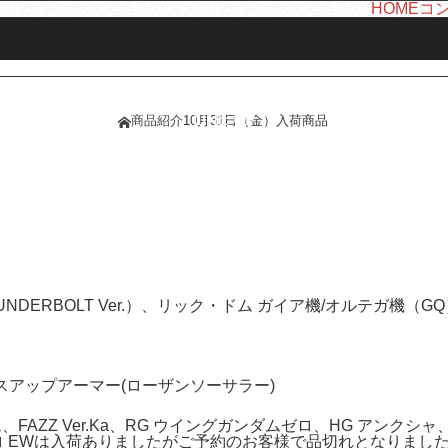
HOME
コ
LINE UP
商品紹介
10月31日（金）入荷商品
ホーム
商品紹介
NDERBOLT Ver.）、リック・ドム ガイア機/オルテガ機（GQ
スアップアーマー(ローザンソーサラー)
、FAZZ Ver.Ka、RG ウイングガンダムゼロ、HG アンクシャ
ロ EWは入荷ありましたがご予約のお客様で品切れとなりまし