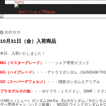
menu
2025.10.31
10月31日（金）入荷商品
本日、入荷いたしました！
MG（マスターグレード）
・・・シャア専用ズゴック
H
G（ハイ
グレード）
・・・アトラスガンダム（GUNDAM THU
SD（スーパーデフォルメ）
・・・隠密ガンダムエアリアル
プラモデルその他
・・・ポケプラ：ミライドン、30MF：クラ
※MG ν（ニュー）ガンダムVer.Ka、Ex-Sガンダム／Sガンダム
ザべ専用ギャン（ハクジ装備）、MGSD ウイングガンダムゼ