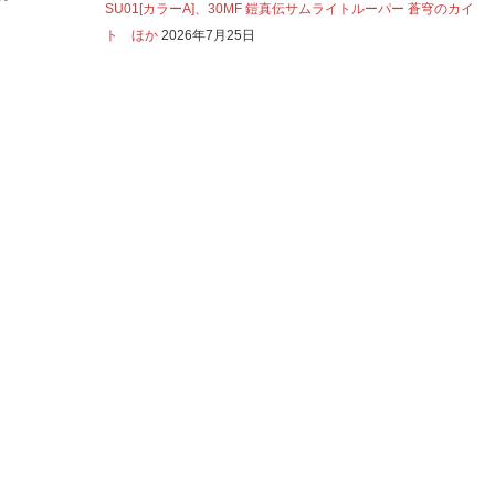
SU01[カラーA]、30MF 鎧真伝サムライトルーパー 蒼穹のカイ
ト ほか
2026年7月25日