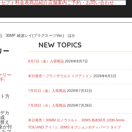
ンセプト
料金表
商品紹介
店舗案内
ご予約・お問い合わせ
、30MP 綾波レイ(プラグスーツVer.) ほか
NEW TOPICS
リー
8月7日（金）入荷商品
2026年8月7日
ファリー
本日発売！プラノサウルス イグアノドン
2026年8月1日
VF-
7月31日（金）入荷商品
2026年7月31日
ート方
7月28日（火）入荷商品
2026年7月28日
式デカ
成
本日発売！30MM ゼノヴァルト、30MS 島村卯月 (20th Anniv.
替え
座が付
YOU AND アイ！)、30MS オプションボディパーツ タイプ
したマ