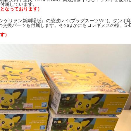
付属しています。
となっております）
ヱヴァンゲリヲン新劇場版』の綾波レイ(プラグスーツVer.)。タンポ
交換パーツも付属します。そのほかにもロンギヌスの槍、S-D
す）