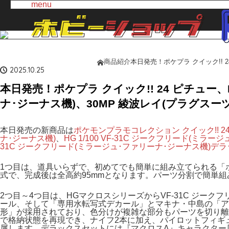
menu
商品紹介
本日発売！ポケプラ クイック!! 2
ホーム
2025.10.25
本日発売！ポケプラ クイック!! 24 ピチュー、
ナ･ジーナス機)、30MP 綾波レイ(プラグスーツV
本日発売の新商品は
ポケモンプラモコレクション クイック!! 2
ナ･ジーナス機)
、
HG 1/100 VF-31C ジークフリード(ミ
31C ジークフリード(ミラージュ･ファリーナ･ジーナス機)デ
1つ目は、道具いらずで、初めてでも簡単に組み立てられる「
式で、完成後は全高約95mmとなります。パーツ分割で簡単
2つ目～4つ目は、HGマクロスシリーズからVF-31C ジーク
ール、そして「専用水転写式デカール」とマキナ・中島の「ア
形」が採用されており、色分けが複雑な部分もパーツを切り離
で格納状態を再現でき、ナイフ2本に加え、パイロットフィギ
属します。デラックスセットには『マクロスΔ』キャラクター原