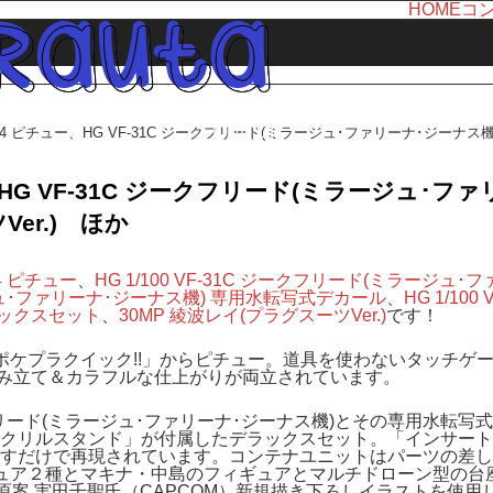
HOME
コ
LINE UP
4 ピチュー、HG VF-31C ジークフリード(ミラージュ･ファリーナ･ジーナス機)
商品紹介
HG VF-31C ジークフリード(ミラージュ･ファ
er.) ほか
4 ピチュー
、
HG 1/100 VF-31C ジークフリード(ミラージュ･
ラージュ･ファリーナ･ジーナス機) 専用水転写式デカール
、
HG 1/100 
ラックスセット
、
30MP 綾波レイ(プラグスーツVer.)
です！
ポケプラクイック!!」からピチュー。道具を使わないタッチゲ
組み立て＆カラフルな仕上がりが両立されています。
フリード(ミラージュ･ファリーナ･ジーナス機)とその専用水転写
クリルスタンド」が付属したデラックスセット。「インサート
すだけで再現されています。コンテナユニットはパーツの差し
ュア２種とマキナ・中島のフィギュアとマルチドローン型の台
案 実田千聖氏（CAPCOM）新規描き下ろしイラストを使用