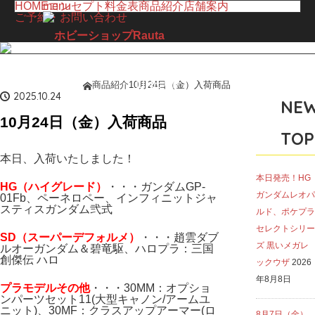
HOME
menu
コンセプト
料金表
商品紹介
店舗案内
ご予約・お問い合わせ
LINE UP
商品紹介
10月24日（金）入荷商品
ホーム
商品紹介
2025.10.24
NE
10月24日（金）入荷商品
TOP
本日、入荷いたしました！
本日発売！HG
H
G（ハイ
グレード）
・・・ガンダムGP-
ガンダムレオパ
01Fb、ペーネロペー、インフィニットジャ
スティスガンダム弐式
ルド、ポケプラ
セレクトシリー
SD（スーパーデフォルメ）
・・・趙雲ダブ
ズ 黒いメガレ
ルオーガンダム＆碧竜駆、ハロプラ：三国
創傑伝 ハロ
ックウザ
2026
年8月8日
プラモデルその他
・・・30MM：オプショ
ンパーツセット11(大型キャノン/アームユ
ニット)、30MF：クラスアップアーマー(ロ
8月7日（金）