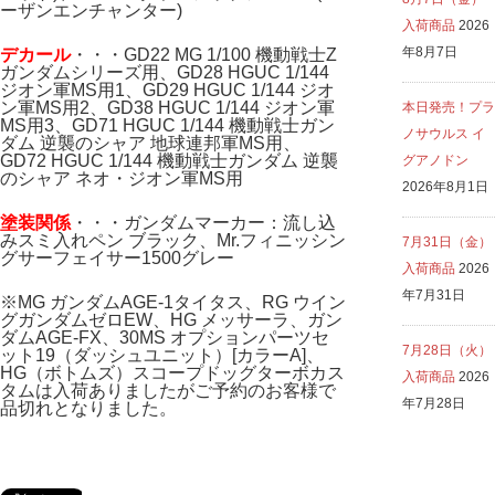
ーザンエンチャンター)
入荷商品
2026
年8月7日
デカール
・・・GD22 MG 1/100 機動戦士Z
ガンダムシリーズ用、GD28 HGUC 1/144
ジオン軍MS用1、GD29 HGUC 1/144 ジオ
ン軍MS用2、GD38 HGUC 1/144 ジオン軍
本日発売！プラ
MS用3、GD71 HGUC 1/144 機動戦士ガン
ノサウルス イ
ダム 逆襲のシャア 地球連邦軍MS用、
GD72 HGUC 1/144 機動戦士ガンダム 逆襲
グアノドン
のシャア ネオ・ジオン軍MS用
2026年8月1日
塗装関係
・・・ガンダムマーカー：流し込
みスミ入れペン ブラック、Mr.フィニッシン
7月31日（金）
グサーフェイサー1500グレー
入荷商品
2026
年7月31日
※MG ガンダムAGE-1タイタス、RG ウイン
グガンダムゼロEW、HG メッサーラ、ガン
ダムAGE-FX、30MS オプションパーツセ
7月28日（火）
ット19（ダッシュユニット）[カラーA]、
HG（ボトムズ）スコープドッグターボカス
入荷商品
2026
タムは入荷ありましたがご予約のお客様で
年7月28日
品切れとなりました。