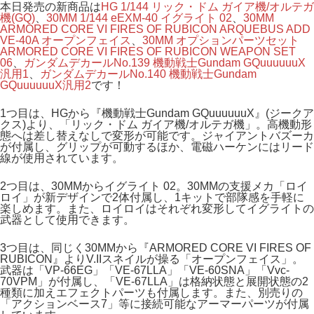
本日発売の新商品は
HG 1/144 リック・ドム ガイア機/オルテガ
機(GQ)
、
30MM 1/144 eEXM-40 イグライト 02
、
30MM
ARMORED CORE VI FIRES OF RUBICON ARQUEBUS ADD
VE-40A オープンフェイス
、
30MM オプションパーツセット
ARMORED CORE VI FIRES OF RUBICON WEAPON SET
06
、
ガンダムデカールNo.139 機動戦士Gundam GQuuuuuuX
汎用1
、
ガンダムデカールNo.140 機動戦士Gundam
GQuuuuuuX汎用2
です！
1つ目は、HGから『機動戦士Gundam GQuuuuuuX』(ジークア
クス)より、「リック・ドム ガイア機/オルテガ機」。高機動形
態へは差し替えなしで変形が可能です。ジャイアントバズーカ
が付属し、グリップが可動するほか、電磁ハーケンにはリード
線が使用されています。
2つ目は、30MMからイグライト 02。30MMの支援メカ「ロイ
ロイ」が新デザインで2体付属し、1キットで部隊感を手軽に
楽しめます。また、ロイロイはそれぞれ変形してイグライトの
武器として使用できます。
3つ目は、同じく30MMから『ARMORED CORE VI FIRES OF
RUBICON』よりV.IIスネイルが操る「オープンフェイス」。
武器は「VP-66EG」「VE-67LLA」「VE-60SNA」「Vvc-
70VPM」が付属し、「VE-67LLA」は格納状態と展開状態の2
種類に加えエフェクトパーツも付属します。また、別売りの
「アクションベース7」等に接続可能なアーマーパーツが付属