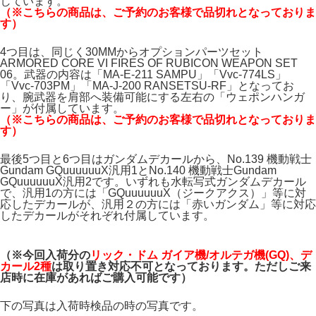
しています。
（※こちらの商品は、ご予約のお客様で品切れとなっておりま
す）
4つ目は、同じく30MMからオプションパーツセット
ARMORED CORE VI FIRES OF RUBICON WEAPON SET
06。武器の内容は「MA-E-211 SAMPU」「Vvc-774LS」
「Vvc-703PM」「MA-J-200 RANSETSU-RF」となってお
り、腕武器を肩部へ装備可能にする左右の「ウェポンハンガ
ー」が付属しています。
（※こちらの商品は、ご予約のお客様で品切れとなっておりま
す）
最後5つ目と6つ目はガンダムデカールから、No.139 機動戦士
Gundam GQuuuuuuX汎用1とNo.140 機動戦士Gundam
GQuuuuuuX汎用2です。いずれも水転写式ガンダムデカール
で、汎用1の方には「GQuuuuuuX（ジークアクス）」等に対
応したデカールが、汎用２の方には「赤いガンダム」等に対応
したデカールがそれぞれ付属しています。
（※今回入荷分の
リック・ドム ガイア機/オルテガ機(GQ)、デ
カール2種
は
取り置き対応不可となっております。ただしご来
店時に在庫があればご購入可能です）
下の写真は入荷時検品の時の写真です。