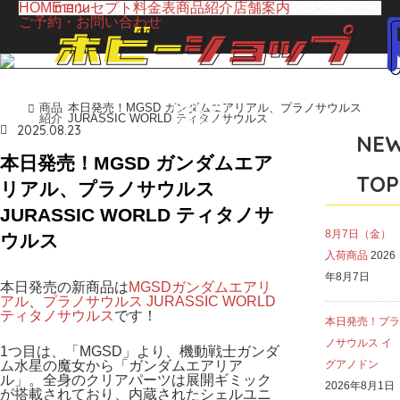
HOME
menu
コンセプト
料金表
商品紹介
店舗案内
ご予約・お問い合わせ
LINE UP
商品
本日発売！MGSD ガンダムエアリアル、プラノサウルス
ホーム
紹介
JURASSIC WORLD ティタノサウルス
商品紹介
2025.08.23
NE
本日発売！MGSD ガンダムエア
TOP
リアル、プラノサウルス
JURASSIC WORLD ティタノサ
8月7日（金）
ウルス
入荷商品
2026
年8月7日
本日発売の新商品は
MGSDガンダムエアリ
アル
、
プラノサウルス JURASSIC WORLD
ティタノサウルス
です！
本日発売！プラ
ノサウルス イ
1つ目は、「MGSD」より、機動戦士ガンダ
ム水星の魔女から「ガンダムエアリア
グアノドン
ル」。全身のクリアパーツは展開ギミック
2026年8月1日
が搭載されており、内蔵されたシェルユニ