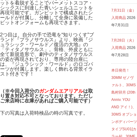
ットを着脱することでパーメットスコア・
シックスに到達した青いシェルユニットを
7月31日（金）
再現可能です。ガンビットで構成されたシ
ールドが付属し、分離して全身に装備した
入荷商品
2026
ビットオンフォームも再現できます。
年7月31日
2つ目は、自分の手で恐竜を“知りつくす”ブ
ランド『プラノサウルス』より、映画『ジ
7月28日（火）
ュラシック・ワールド／復活の大地』の
入荷商品
2026
「ティタノサウルス」。骨格、外皮ともに
全て新規造形で、劇中のティタノサウルス
年7月28日
の姿が再現されており、専用の陸台座に
は、『ジュラシック・ワールド』のロゴパ
ーツが付属します。楽しく飾れる背景イラ
本日発売！
スト付きです！
30MM ゼノヴ
ァルト、30MS
（※今回入荷分の
ガンダムエアリアル
は
取
島村卯月 (20th
り置き対応不可となっております。ただし
Anniv. YOU
ご来店時に在庫があればご購入可能です）
AND アイ！)、
下の写真は入荷時検品の時の写真です。
30MS オプショ
ンボディパーツ
タイプSU01[カ
ラーA]、30MF