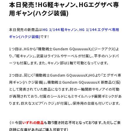
本日発売！HG軽キャノン、HGエグザベ専
用ギャン(ハクジ装備)
本日発売の新商品は
HG 1/144 軽キャノン
、
HG 1/144 エグザベ専用
ギャン(ハクジ装備)
です！
1つ目は、HGから『機動戦士Gundam GQuuuuuuX』(ジークアクス)よ
り、「軽キャノン」。武装はライフルやサーベルが付属し、平手のハンドパ
ーツも付属します。また、キャノン部は1軸で可動となっています。
2つ目は、同じく『機動戦士Gundam GQuuuuuuX』HGより「エグザベ専
用ギャン(ハクジ装備)」。機動戦士Gundam GQuuuuuuX 新商品C(仮)
として発表されていた商品になります。肘の一軸関節やモノアイの可動
が再現されており、付属のシールドにもミサイルハッチ展開ギミックがあ
ります。巨大なスピア「ハクジ」が付属し、保持用の台座も付いています。
（※今回
いずれの商品
も
取り置き対応不可となっております。ただしご来
店時に在庫があればご購入可能です）