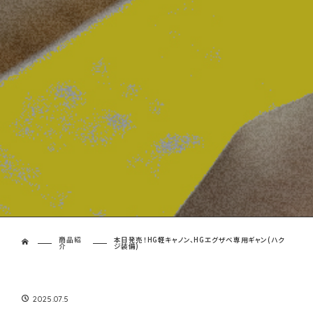
商品紹
本日発売！HG軽キャノン、HGエグザベ専用ギャン(ハク
ホーム
介
ジ装備)
2025.07.5