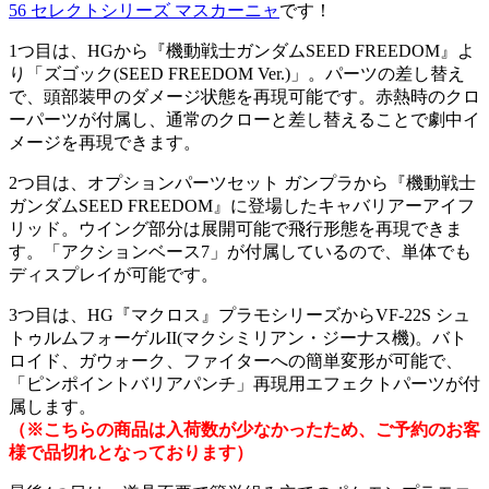
56 セレクトシリーズ マスカーニャ
です！
1つ目は、HGから『機動戦士ガンダムSEED FREEDOM』よ
り「ズゴック(SEED FREEDOM Ver.)」。パーツの差し替え
で、頭部装甲のダメージ状態を再現可能です。赤熱時のクロ
ーパーツが付属し、通常のクローと差し替えることで劇中イ
メージを再現できます。
2つ目は、オプションパーツセット ガンプラから『機動戦士
ガンダムSEED FREEDOM』に登場したキャバリアーアイフ
リッド。ウイング部分は展開可能で飛行形態を再現できま
す。「アクションベース7」が付属しているので、単体でも
ディスプレイが可能です。
3つ目は、HG『マクロス』プラモシリーズからVF-22S シュ
トゥルムフォーゲルII(マクシミリアン・ジーナス機)。バト
ロイド、ガウォーク、ファイターへの簡単変形が可能で、
「ピンポイントバリアパンチ」再現用エフェクトパーツが付
属します。
（※こちらの商品は入荷数が少なかったため、ご予約のお客
様で品切れとなっております）