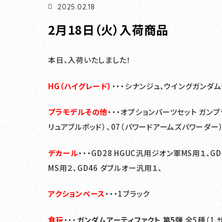
2025.02.18
2月18日（火）入荷商品
本日、入荷いたしました！
H
G（ハイ
グレード）
・・・シナンジュ、ウイングガンダム
プラモデルその他
・・・オプションパーツセット ガンプ
リュアブルポッド）、07（パワードアームズパワーダー）
デカール
・・・GD28 HGUC汎用ジオン軍MS用１、G
MS用２、GD46 ダブルオー汎用１、
アクションベース
・・・1ブラック
食玩
・・・
ガンダムアーティファクト 第5弾
全5種（1.