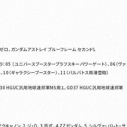
ゼロ、ガンダムアストレイ ブルーフレーム セカンドL
ラ：05 （ユニバースブースタープラフスキーパワーゲート）、06（ヴァ
、10（ギャラクシーブースター）、11（バルバトス用滑空砲）
D30 HGUC汎用地球連邦軍MS用１、GD37 HGUC汎用地球連邦軍
ザクキャノン、2.ジ・O、3.百式、4.ZZガンダム、5.シルヴァ・バレト・サ