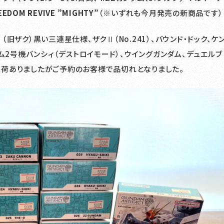
EEDOM REVIVE ”MIGHTY”
（※いずれも今月発売の新商品です）
Ⅰ（旧ザク）黒い三連星仕様、ザクⅡ（No.241）、バウンド・ドック、ケ
ム2号機バンシィ（デストロイモード）、ウイングガンダム、デュエルブ
、は入荷ありましたがご予約のお客様で品切れとなりました。