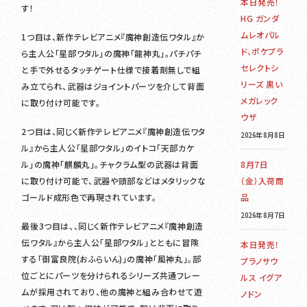
本日発売！
す！
HG ガンダ
ムレオパル
1つ目は、新作テレビアニメ『魔神創造伝ワタル』か
ド、ポケプラ
ら主人公「星部ワタル」の魔神「龍神丸」。パチパチ
セレクトシ
と手で外せるタッチゲート仕様で接着剤無しで組
リーズ 黒い
み立てられ、武器はジョイントパーツを介して背面
メガレック
に取り付け可能です。
ウザ
2つ目は、同じく新作テレビアニメ『魔神創造伝ワタ
2026年8月8日
ル』から主人公「星部ワタル」のイトコ「天部カケ
ル」の魔神「麒麟丸」。チャクラム型の武器は背面
8月7日
に取り付け可能で、武器や頭部などはメタリックな
（金）入荷商
ゴールド成形色で再現されています。
品
2026年8月7日
最後3つ目は、、同じく新作テレビアニメ『魔神創造
伝ワタル』から主人公「星部ワタル」とともに冒険
本日発売！
する「御富良院(おふらいん)」の魔神「風神丸」。部
プラノサウ
位ごとにパーツを分けられるシリーズ共通フレー
ルス イグア
ムが採用されており、他の魔神と組み合わせて遊
ノドン