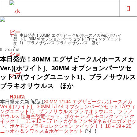
LINE UP
商
本日発売！30MM エグザビークル(ホースメカVer.)[ホワイ
ホーム
品
ト]、30MM オプションパーツセット17(ウィングユニット
商品紹介
紹
1)、プラノサウルス ブラキオサウルス ほか
介
2024.11.16
本日発売！30MM エグザビークル(ホースメカ
Ver.)[ホワイト]、30MM オプションパーツセ
ット17(ウィングユニット1)、プラノサウルス
ブラキオサウルス ほか
本日発売の新商品は
30MM 1/144 エグザビークル(ホースメカ
Ver.)[ホワイト]
、
30MM 1/144 オプションパーツセット17(ウィ
ングユニット1)
、
プラノサウルス ブラキオサウルス
、
プラノ
サウルス 陸海空恐竜セット
、
ポケモンプラモコレクション ク
イック！！ 11＋13＋17 ヒトカゲ＆フシギダネ＆ゼニガメセッ
ト
、
ポケモンプラモコレクション クイック！！ 18＋19＋20
ニャオハ＆クワッス＆ホゲータセット
です！