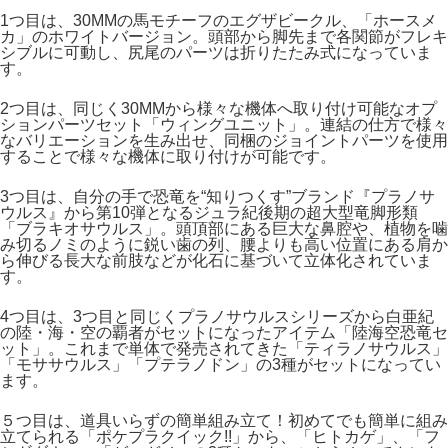
1つ目は、30MMの馬モチーフのエグザビークル、「ホースメ
カ」のホワイトバージョン。頭部から脚先まで各関節がフレキ
シブルに可動し、尻尾のパーツは折りたたみ式になっていま
す。
2つ目は、同じく30MMから様々な機体へ取り付け可能なオプ
ションパーツセット「ウィングユニット」。連結の仕方で様々
なバリエーションを生み出せ、同梱のジョイントパーツを使用
することで様々な機体に取り付けが可能です。
3つ目は、自分の手で恐竜を“知りつくす”ブランド『プラノサ
ウルス』から第10弾となるジュラ紀後期の超大型竜脚形類
「ブラキオサウルス」。頭頂部にある巨大な鼻腔や、植物を噛
み切るノミのように鋭い歯の列、腰よりも高い位置にある肩か
ら伸びる長大な前肢などが化石に基づいて立体化されていま
す。
4つ目は、3つ目と同じくプラノサウルスシリーズから白亜紀
の陸・海・空の覇者がセットになったアイテム「陸海空恐竜セ
ット」。これまで単体で発売されてきた「ティラノサウルス」
「モササウルス」「プテラノドン」の3種がセットになってい
ます。
５つ目は、道具いらずの簡単組み立て！初めてでも簡単に組み
立てられる「ポケプラクイック!!」から、「ヒトカゲ」、「フ