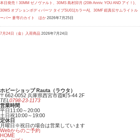
本日発売！30MM ゼノヴァルト、30MS 島村卯月 (20th Anniv. YOU AND アイ！)、
30MS オプションボディパーツ タイプSU01[カラーA]、30MF 鎧真伝サムライトル
ーパー 蒼穹のカイト ほか
2026年7月25日
7月24日（金）入荷商品
2026年7月24日
ホビーショップ Rauta（ラウタ）
〒662-0052 兵庫県西宮市霞町5-44 2F
TEL
0798-23-1173
営業時間
平日
11:00～20:00
土日祝
10:00～19:00
定休日
月曜日
※祝日の場合は営業しています
Webからのご予約
HOME