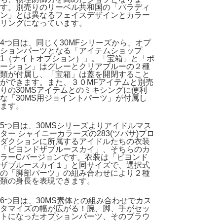
す。別売りのリーベル共和国の「パラディ
ン」とは異なるフェイスデザインとカラー
リングになっています。
4つ目は、同じく30MFシリーズから、オプ
ションパーツとなる「アイテムショップ
1（ナイトオプション）」。「宝箱」と「ポ
ーション」はグレーとクリアブルーの２種
類が付属し、「宝箱」は蓋を開閉すること
ができます。また、３０MFアイテムと別売
りの30MSアイテムとのミキシングに便利
な「30MS用ジョイントパーツ」が付属し
ます。
5つ目は、30MSシリーズよりアイドルマス
ター シャイニーカラーズの283(ツバサ)プロ
ダクションに所属するアイドルたちの衣装
「ビヨンドザブルースカイ」、そちらのカ
ラーCバージョンです。衣装は「ビヨンド
ザブルースカイ１」と同サイズで、選択式
の「脚部パーツ」の組み合わせにより２種
類の身長を表現できます。
6つ目は、30MS素体との組み合わせでカス
タマイズの幅が広がる！腕、脚、手がセッ
トになったオプションパーツ、そのブラウ