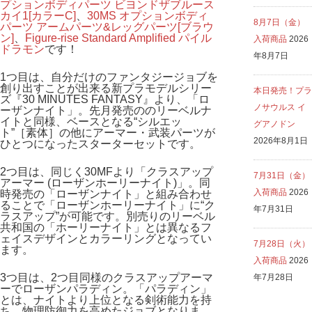
プションボディパーツ ビヨンドザブルース
カイ1[カラーC]
、
30MS オプションボディ
8月7日（金）
パーツ アームパーツ&レッグパーツ[ブラウ
ン]
、
Figure-rise Standard Amplified パイル
入荷商品
2026
ドラモン
です！
年8月7日
1つ目は、自分だけのファンタジージョブを
創り出すことが出来る新プラモデルシリー
本日発売！プラ
ズ『30 MINUTES FANTASY』より、「ロ
ノサウルス イ
ーザンナイト」。先月発売ののリーベルナ
イトと同様、ベースとなる“シルエッ
グアノドン
ト”［素体］の他にアーマー・武装パーツが
2026年8月1日
ひとつになったスターターセットです。
2つ目は、同じく30MFより「クラスアップ
7月31日（金）
アーマー (ローザンホーリーナイト)」。同
入荷商品
2026
時発売の「ローザンナイト」と組み合わせ
ることで「ローザンホーリーナイト」に“ク
年7月31日
ラスアップ”が可能です。別売りのリーベル
共和国の「ホーリーナイト」とは異なるフ
ェイスデザインとカラーリングとなってい
7月28日（火）
ます。
入荷商品
2026
3つ目は、2つ目同様のクラスアップアーマ
年7月28日
ーでローザンパラディン。「パラディン」
とは、ナイトより上位となる剣術能力を持
ち、物理防御力を高めたジョブとなりま