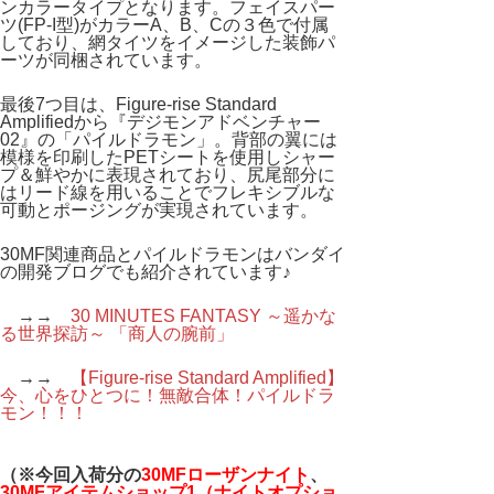
ンカラータイプとなります。フェイスパー
ツ(FP-I型)がカラーA、B、Cの３色で付属
しており、網タイツをイメージした装飾パ
ーツが同梱されています。
最後7つ目は、Figure-rise Standard
Amplifiedから『デジモンアドベンチャー
02』の「パイルドラモン」。背部の翼には
模様を印刷したPETシートを使用しシャー
プ＆鮮やかに表現されており、尻尾部分に
はリード線を用いることでフレキシブルな
可動とポージングが実現されています。
30MF関連商品とパイルドラモンはバンダイ
の開発ブログでも紹介されています♪
→→
30 MINUTES FANTASY ～遥かな
る世界探訪～ 「商人の腕前」
→→
【Figure-rise Standard Amplified】
今、心をひとつに！無敵合体！パイルドラ
モン！！！
（※今回入荷分の
30MFローザンナイト
、
30MFアイテムショップ1（ナイトオプショ