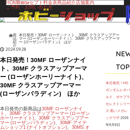
HOME
menu
コンセプト
料金表
商品紹介
店舗案内
ご予約・お問い合わせ
LINE UP
商
本日発売！30MF ローザンナイト、30MF クラスアップアー
ホーム
品
マー (ローザンホーリーナイト)、30MF クラスアップアーマ
商品紹介
紹
ー (ローザンパラディン) ほか
介
2024.09.28
NE
本日発売！30MF ローザンナイ
TOP
ト、30MF クラスアップアーマ
ー (ローザンホーリーナイト)、
本日発売！HG
30MF クラスアップアーマー
ガンダムレオパ
(ローザンパラディン) ほか
ルド、ポケプラ
セレクトシリー
本日発売の新商品は
30MF ローザンナイ
ズ 黒いメガレ
ト
、
30MF クラスアップアーマー (ローザン
ホーリーナイト)
、
30MF クラスアップアー
ックウザ
2026
マー (ローザンパラディン)
、
30MF アイテ
年8月8日
ムショップ1 (ナイトオプション)
、
30MS オ