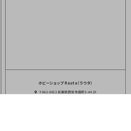
ホビーショップ Rauta（ラウタ）
〒662-0052 兵庫県西宮市霞町5-44 2F
0798-23-1173
TEL
営業時間
平日
11:00～20:00