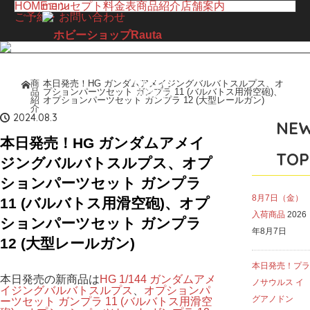
HOME
menu
コンセプト
料金表
商品紹介
店舗案内
ご予約・お問い合わせ
LINE UP
商
本日発売！HG ガンダムアメイジングバルバトスルプス、オ
ホーム
品
プションパーツセット ガンプラ 11 (バルバトス用滑空砲)、
商品紹介
紹
オプションパーツセット ガンプラ 12 (大型レールガン)
介
2024.08.3
NE
本日発売！HG ガンダムアメイ
TOP
ジングバルバトスルプス、オプ
ションパーツセット ガンプラ
8月7日（金）
11 (バルバトス用滑空砲)、オプ
入荷商品
2026
ションパーツセット ガンプラ
年8月7日
12 (大型レールガン)
本日発売！プラ
本日発売の新商品は
HG 1/144 ガンダムアメ
ノサウルス イ
イジングバルバトスルプス
、
オプションパ
グアノドン
ーツセット ガンプラ 11 (バルバトス用滑空