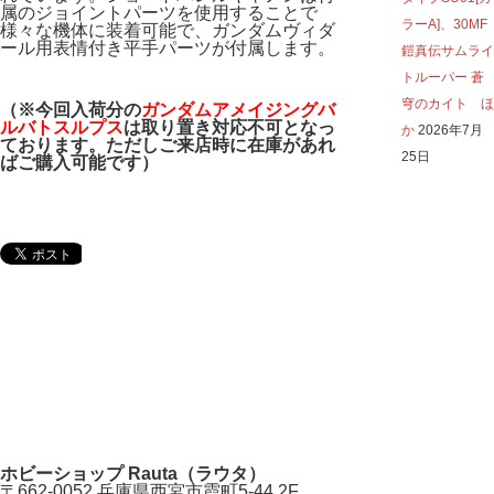
属のジョイントパーツを使用することで
ラーA]、30MF
様々な機体に装着可能で、ガンダムヴィダ
ール用表情付き平手パーツが付属します。
鎧真伝サムライ
トルーパー 蒼
穹のカイト ほ
（※今回入荷分の
ガンダム
アメイジングバ
ルバトスルプス
は取り置き対応不可となっ
か
2026年7月
ております。ただしご来店時に在庫があれ
25日
ばご購入可能です）
ホビーショップ Rauta（ラウタ）
〒662-0052 兵庫県西宮市霞町5-44 2F