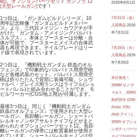
砲)
、
オプションパーツセット ガンプラ 12
2026年8月1日
(大型レールガン)
です！
1つ目は、「ガンダムビルドシリーズ」10
7月31日（金）
周年記念映像『ガンダムビルドメタバー
入荷商品
2026
ス』より、三代目メイジン・カワグチが手
がけた「ガンダム・アメイジングバルバト
年7月31日
スルプス」。本体とブースターは分離・合
体が可能で、ブースターとメイスの合体武
器も再現できます。テイルブレードはリー
7月28日（火）
ド線で表現されています。
入荷商品
2026
年7月28日
2つ目は、『機動戦士ガンダム 鉄血のオル
フェンズ』で印象的なバルバトス用滑空砲
など各種武装のセット。バルバトス用滑空
本日発売！
砲は折りたたんで背部に装備可能。シュヴ
ァルベ・グレイズ用ランスはライフル(ショ
30MM ゼノヴ
ートバレル)と組み合わせることができ、モ
ァルト、30MS
ビルワーカー(CGS/地上用)が付属します。
島村卯月 (20th
最後3つ目は、同じく『機動戦士ガンダム
Anniv. YOU
鉄血のオルフェンズ』で使用された大型レ
AND アイ！)、
ールガン、長距離レールガン、ショートバ
レルキャノンやアサルトナイフなどがまと
30MS オプショ
められたオプションパーツセット12。長距
ンボディパーツ
離レールガンの弾帯には軟質素材が使用さ
れています。ショートバレルキャノンは付
タイプSU01[カ