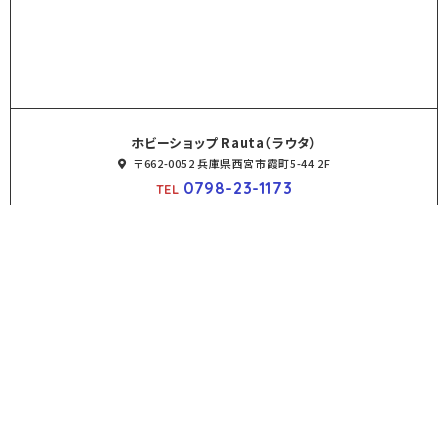
ホビーショップ Rauta（ラウタ）
〒662-0052 兵庫県西宮市霞町5-44 2F
0798-23-1173
TEL
営業時間
平日
11:00～20:00
土日祝
10:00～19:00
定休日
月曜日
※祝日の場合は営業しています
Webからのご予約
HOME
商品紹介