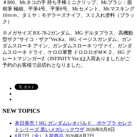
＃800、Mr.ネコの手 持ち手棒ミニクリップ、Mr.ブラシ：面
相筆 極細、平筆4号、平筆8号、Mr.セメント、Mr.マスキング
10ｍｍ、タミヤ：モデラーズナイフ、スミ入れ塗料（ブラッ
ク）
※メガサイズ RX-78-2ガンダム、MG デルタプラス、高機動
型ザク”サイコ・ザク”Ver.Ka、HG イージスガンダム、ガン
ダムスローネ アイン、ガンダムスローネ ツヴァイ、ガンダ
ムスローネ ドライ、ケロロ軍曹 ドロロロボＭＫ２、HG グ
レートマジンガーZ（INFINITY Ver.)は入荷ありましたがご
予約のお客様で品切れとなりました。
NEW TOPICS
本日発売！HG ガンダムレオパルド、ポケプラ セレク
トシリーズ 黒いメガレックウザ
2026年8月8日
8月7日（金）入荷商品
2026年8月7日