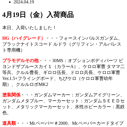
2024.04.19
4月19日（金）入荷商品
本日、入荷いたしました！
H
G（ハイ
グレード）
・・・フォースインパルスガンダム、
ブラックナイトスコード ルドラ（グリフィン・アルバレス
ト専用機）
プラモデルその他
・・・30MS：オプションボディパーツ ビ
ヨンドザブルースカイ１（カラーA）、ケロロ軍曹 タママ二
等兵、クルル曹長、ギロロ伍長、ドロロ兵長、ケロロ軍曹
Ver.1.5+フライングボード、ちびケロ（ケロロ軍曹幼年
期）、クルルロボMK2
塗装関係
・・・ガンダムマーカー：ガンダムアイグリーン、
ガンダムメタブルー、マーカーセット：ガンダムＳＥＥＤセ
ット、メタリックマーカーセット、水性ホビーカラー：黒鉄
色、
道具類
・・・Mr.ペーパー＃2000、Mr.ペーパーカードタイプ