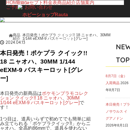
HOME
menu
コンセプト
料金表
商品紹介
店舗案内
ご予約・お問い合わせ
LINE UP
商品
本日発売！ポケプラ クイック!! 18 ニャオハ、30MM
ホーム
紹介
1/144 eEXM-9 バスキーロット[グレー]
商品紹介
2024.04.13
NE
本日発売！ポケプラ クイック!!
TOP
18 ニャオハ、30MM 1/144
eEXM-9 バスキーロット[グレ
8月7日（金）
ー]
入荷商品
2026
年8月7日
本日発売の新商品は
ポケモンプラモコレク
ション クイック!! 18 ニャオハ
、
30MM
1/144 eEXM-9 バスキーロット[グレー]
で
本日発売！プラ
す！
ノサウルス イ
1つ目は、道具いらずで初めてでも簡単に組
グアノドン
み立てられる「ポケプラクイック!!」からニ
2026年8月1日
ャオハ。全高約86mmで、道具を使わない