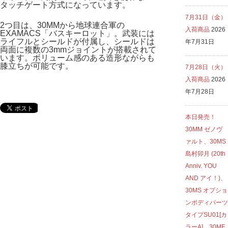
タッチゲート方式になっています。
7月31日（金）
2つ目は、30MMから地球連合軍の
入荷商品
2026
EXAMACS「バスキーロット」。武装には
ライフルとシールドが付属し、シールドは
年7月31日
両面に複数の3mmジョイントが搭載されて
います。ボリューム感のある造形ながらも
膝立ちが可能です。
7月28日（火）
入荷商品
2026
年7月28日
本日発売！
30MM ゼノヴ
ァルト、30MS
島村卯月 (20th
Anniv. YOU
AND アイ！)、
30MS オプショ
ンボディパーツ
タイプSU01[カ
ラーA]、30MF