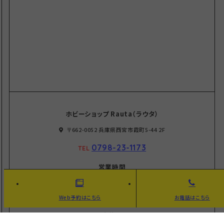
ホビーショップ Rauta（ラウタ）
〒662-0052 兵庫県西宮市霞町5-44 2F
0798-23-1173
TEL
営業時間
平日
11:00～20:00
Web予約はこちら
お電話はこちら
土日祝
10:00～19:00
定休日