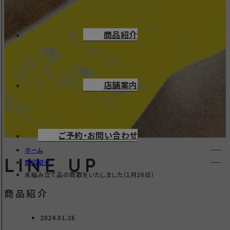
商品紹介
店舗案内
ご予約・お問い合わせ
ホーム
LINE UP
商品紹介
未組み立て品の買取をいたしました（1月26日）
商品紹介
2024.01.26