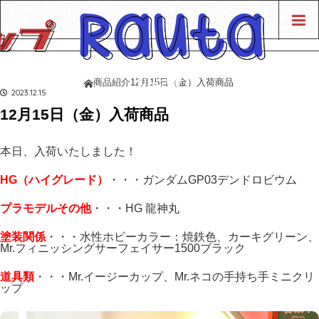
LINE UP
商品紹介
12月15日（金）入荷商品
ホーム
商品紹介
2023.12.15
12月15日（金）入荷商品
本日、入荷いたしました！
HG（ハイグレード）
・・・ガンダムGP03デンドロビウム
プラモデルその他
・・・HG 龍神丸
塗装関係
・・・水性ホビーカラー：焼鉄色、カーキグリーン、
Mr.フィニッシングサーフェイサー1500ブラック
道具類
・・・Mr.イージーカップ、Mr.ネコの手持ち手ミニクリ
ップ