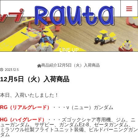
LINE UP
商品紹介
商品紹介
12月5日（火）入荷商品
ホーム
2023.12.5
12月5日（火）入荷商品
本日、入荷いたしました！
RG（リアルグレード）
・・・ν（ニュー）ガンダム
H
G（ハイ
グレード）
・・・ズゴックシャア専用機、ジム、ニ
ューガンダム、サザビー、ガンダムEz-8、ゼータガンダム、
ミラソウル社製フライトユニット装備、ビルドバーニングガン
ダム