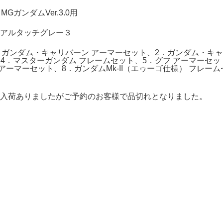
GガンダムVer.3.0用
アルタッチグレー３
．ガンダム・キャリバーン アーマーセット、2．ガンダム・キ
4．マスターガンダム フレームセット、5．グフ アーマーセッ
 アーマーセット、8．ガンダムMk-II（エゥーゴ仕様） フレーム
スは入荷ありましたがご予約のお客様で品切れとなりました。