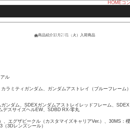
HOME
コ
LINE UP
商品紹介
11月21日（火）入荷商品
ホーム
商品紹介
リアル
ム、カラミティガンダム、ガンダムアストレイ（ブルーフレーム
ムガンダム、SDEXガンダムアストレイレッドフレーム、SDE
デスサイズヘルEW、SDBD RX-零丸
）、エグザビークル（カスタマイズキャリアVer.）、30MS：
3（3Dレンズシール）