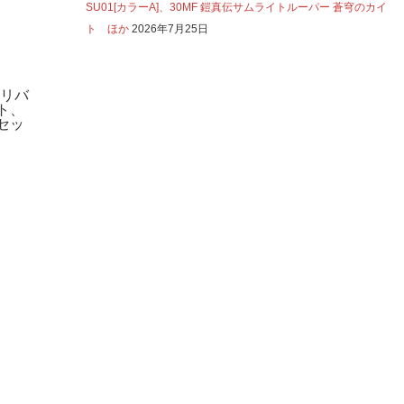
SU01[カラーA]、30MF 鎧真伝サムライトルーパー 蒼穹のカイ
ト ほか
2026年7月25日
ャリバ
ト、
セッ