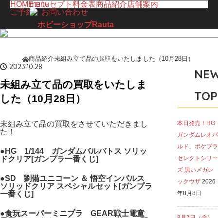
HOME
menu
コンセプト
料金表
商品紹介
店舗案内
ご予約・お問い合わせ
LINE UP
商品紹介
未組み立て品の買取をいたしました（10月28日）
ホーム
商品紹介
2023.10.28
NE
未組み立て品の買取をいたしま
TOP
した（10月28日）
未組み立て品の買取をさせていただきまし
本日発売！HG
た！
ガンダムレオパ
ルド、ポケプラ
●HG
1/144 ガンダムバルバトス ソリッ
ドクリア[ガンプラ一番くじ]
セレクトシリー
ズ 黒いメガレ
●SD 劉備ユニコーン ＆ 悟空インパルス
ックウザ
2026
ソリッドクリア スペシャルセット[ガンプラ
一番くじ]
年8月8日
●食玩スーパーミニプラ GEAR戦士電童
8月7日（金）