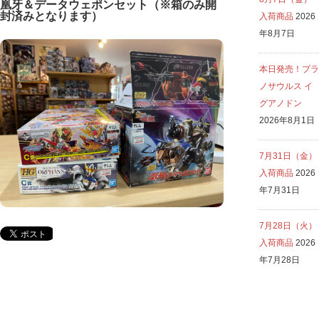
凰牙＆データウェポンセット（※箱のみ開
封済みとなります）
入荷商品
2026
年8月7日
本日発売！プラ
ノサウルス イ
グアノドン
2026年8月1日
7月31日（金）
入荷商品
2026
年7月31日
7月28日（火）
入荷商品
2026
年7月28日