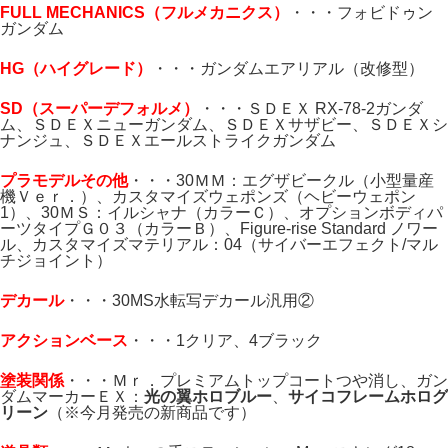
FULL MECHANICS（フルメカニクス）
・・・フォビドゥン
ガンダム
H
G（ハイ
グレード）
・・・ガンダムエアリアル（改修型）
SD（スーパーデフォルメ）
・・・ＳＤＥＸ RX-78-2ガンダ
ム、ＳＤＥＸニューガンダム、ＳＤＥＸサザビー、ＳＤＥＸシ
ナンジュ、ＳＤＥＸエールストライクガンダム
プラモデルその他
・・・30ＭＭ：エグザビークル（小型量産
機Ｖｅｒ．）、カスタマイズウェポンズ（ヘビーウェポン
1）、30ＭＳ：イルシャナ（カラーＣ）、オプションボディパ
ーツタイプＧ０３（カラーＢ）、Figure-rise Standard ノワー
ル、カスタマイズマテリアル：04（サイバーエフェクト/マル
チジョイント）
デカール
・・・30MS水転写デカール汎用②
アクションベース
・・・1クリア、4ブラック
塗装関係
・・・Ｍｒ．プレミアムトップコートつや消し、ガン
ダムマーカーＥＸ：
光の翼ホロブルー
、
サイコフレームホログ
リーン
（※今月発売の新商品です）