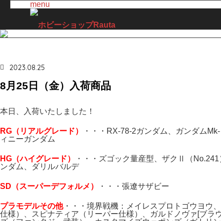
menu
2023.08.25
8月25日（金）入荷商品
本日、入荷いたしました！
RG（リアルグレード）
・・・RX-78-2ガンダム、ガンダム
ィニーガンダム
H
G（ハイ
グレード）
・・・ズゴック量産型、ザクⅡ（No.24
ンダム、ダリルバルデ
SD（スーパーデフォルメ）
・・・張遼サザビー
プラモデルその他
・・・境界戦機：メイレスプロトゴウヨウ、3
仕様）、スピナティア（リーパー仕様）、ガルドノヴァ[ブラ