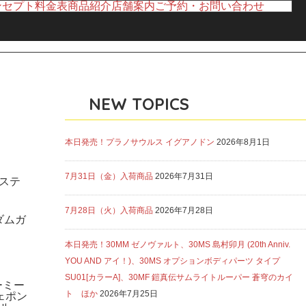
ンセプト
料金表
商品紹介
店舗案内
ご予約・お問い合わせ
NEW TOPICS
本日発売！プラノサウルス イグアノドン
2026年8月1日
7月31日（金）入荷商品
2026年7月31日
デステ
7月28日（火）入荷商品
2026年7月28日
ダムガ
本日発売！30MM ゼノヴァルト、30MS 島村卯月 (20th Anniv.
YOU AND アイ！)、30MS オプションボディパーツ タイプ
SU01[カラーA]、30MF 鎧真伝サムライトルーパー 蒼穹のカイ
ーミー
ト ほか
2026年7月25日
ェポン