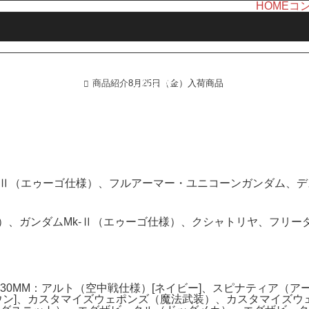
HOME
コ
LINE UP
商品紹介
8月25日（金）入荷商品
ホーム
商品紹介
Mk-Ⅱ（エゥーゴ仕様）、フルアーマー・ユニコーンガンダム、
1）、ガンダムMk-Ⅱ（エゥーゴ仕様）、クシャトリヤ、フリー
0MM：アルト（空中戦仕様）[ネイビー]、スピナティア（ア
ウン]、カスタマイズウェポンズ（魔法武装）、カスタマイズウ