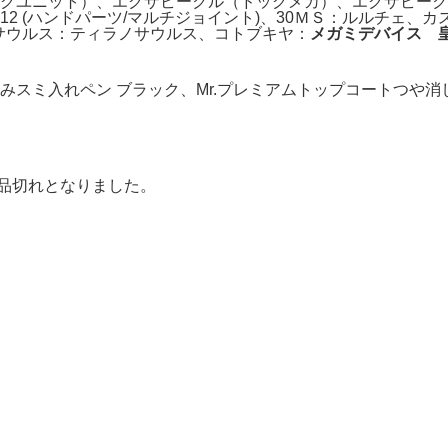
グユニット）、エグザビークル（ドッグメカ）、エグザビーク
 (ハンドパーツ/マルチジョイント)、30ＭＳ：ルルチェ、カ
ノサウルス：ティラノサウルス、コトブキヤ：
メガミデバイス 皇
スミ入れペン ブラック、Mr.プレミアムトップコートつや消
で品切れとなりました。