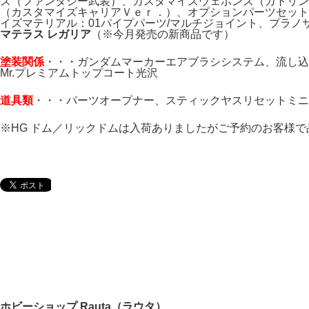
ズ（ファンタジー武装）、カスタマイズウェポンズ（ガトリン
（カスタマイズキャリアＶｅｒ．）、オプションパーツセット12
イズマテリアル：01パイプパーツ/マルチジョイント、プラ
マテラス レガリア
（※今月発売の新商品です）
塗装関係
・・・ガンダムマーカーエアブラシシステム、流し込み
Mr.プレミアムトップコート光沢
道具類
・・・パーツオープナー、スティックヤスリセットミニ
※HG ドム／リックドムは入荷ありましたがご予約のお客様
ホビーショップ Rauta（ラウタ）