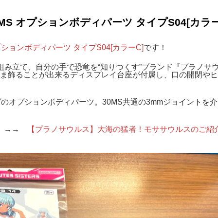
S オプションボディパーツ タイプS04[カラー
オプションボディパーツ タイプS04[カラーC]
です！
組み立て、自分の手で恐竜を“知りつくす”ブランド『プラノサ
ま飾ることが出来るディスプレイ台座が付属し、口の開閉やヒ
着タイプのオプションボディパーツ。30MS共通の3mmジョイントを
♪ →→
【プラノサウルス】大海の猛者！モササウルスのご紹