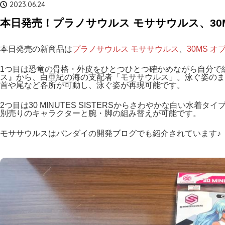
2023.06.24
本日発売！プラノサウルス モササウルス、30M
本日発売の新商品は
プラノサウルス モササウルス
、
30MS 
1つ目は恐竜の骨格・外皮をひとつひとつ確かめながら自分で
ス』から、白亜紀の海の支配者「モササウルス」。泳ぐ姿のま
首や尾など各所が可動し、泳ぐ姿が再現可能です。
2つ目は30 MINUTES SISTERSからさわやかな白い水
別売りのキャラクターと腕・脚の組み替えが可能です。
モササウルスはバンダイの開発ブログでも紹介されています