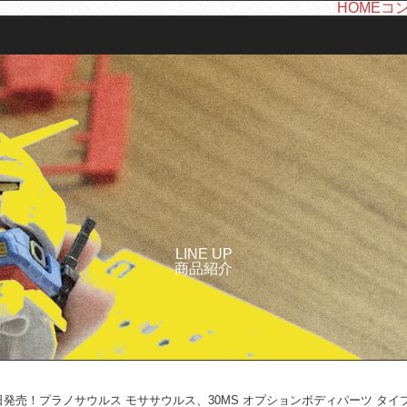
HOME
コ
LINE UP
商品紹介
日発売！プラノサウルス モササウルス、30MS オプションボディパーツ タイプS