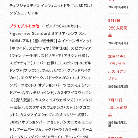
ティブジャスティス インフィニットドラゴン、SDEXガ
2026年8月8日
ンダムエアリアル
8月7日
プラモデルその他
・・・ガンプラくんDXセット、
（金）入荷商
Figure-rise Standard ミオリネ・レンブラン、
品
30MM：アルト（空中戦仕様）[ネイビー]、ラビオット
2026年8月7日
[ホワイト]、スピナティオ（忍者仕様）、スピナティア
（フェンサー仕様）、スピナティア（アサシン仕様）、
本日発売！
スピナティア（リーパー仕様）、エスポジットα、ガル
プラノサウ
ドノヴァ[ブラウン]、ヴォルパノヴァ（クアッドバイク
ルス イグア
Ver.）、エグザビークル（ドッグメカVer.）、オプショ
ノドン
ンパーツセット3、オプションパーツセット12 (ハン
2026年8月1日
ドパーツ/マルチジョイント)、カスタマイズウェポン
ズ（魔法武装）、カスタマイズウェポンズ（ファンタジ
7月31日
ー武装）、カスタマイズウェポンズ（ガトリングユニ
（金）入荷商
ット）、カスタマイズウェポンズ（ミリタリー武装）、
品
30MS：オプションパーツセット3（メカニカルユニッ
2026年7月31
日
ト）、アームパーツ＆レッグパーツ（カラーB）、アーム
パーツ＆レッグパーツ（カラーC）、アームパーツ＆