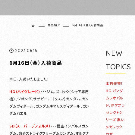
商品紹介
6月16日（金）入荷商品
ホーム
2023.06.16
NEW
6月16日（金）入荷商品
TOPICS
本日、入荷いたしました！
本日発売！
HG ガンダ
H
G（ハイ
グレード）
・・・ジム、ズゴック（シャア専用
ムレオパル
機）、ジオング、サザビー、Ξ（クスィ）ガンダム、ガン
ド、ポケプラ
ダムヴィダール、ガンダムキマリスヴィダール、ガン
セレクトシ
ダムバエル
リーズ 黒い
SD（スーパーデフォルメ）
・・・悟空インパルスガン
メガレック
ダム、窮奇ストライクフリーダムガンダム、オルタナ
ウザ