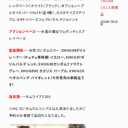
7月28日
レッグパーツ（ホワイト/ブラック）、オプションヘア
（火）入荷商
スタイルパーツVol.6（全4種）、カスタマイズマテリ
品
アル：04サイバーエフェクト/マルチジョイント
2026年7月28
日
アクションベース
・・・水星の魔女ウェポンディスプ
レイベース
塗装関係
・・・水性ガンダムカラー：
XHUG06デミト
レーナー（チュチュ専⽤機）イエロー、XHUG07ダ
リルバルデ レッド、XHUG08ガンダムファラクト
グレー、XHUG09ミカエリス パープル、XHUG10
ベギルペンデ バイオレット（今月発売の新商品で
す）
道具類
・・・キムワイプS200
※HG ガンダムマルコシアスは入荷ありましたがご
予約のお客様で品切れとなりました。