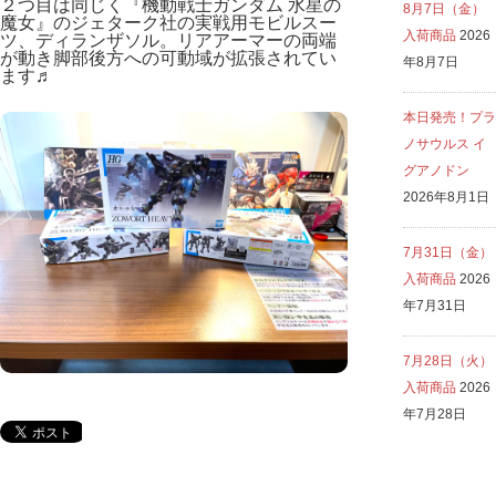
２つ目は同じく『機動戦士ガンダム 水星の
8月7日（金）
魔女』のジェターク社の実戦用モビルスー
入荷商品
2026
ツ、ディランザソル。リアアーマーの両端
が動き脚部後方への可動域が拡張されてい
年8月7日
ます♬
本日発売！プラ
ノサウルス イ
グアノドン
2026年8月1日
7月31日（金）
入荷商品
2026
年7月31日
7月28日（火）
入荷商品
2026
年7月28日