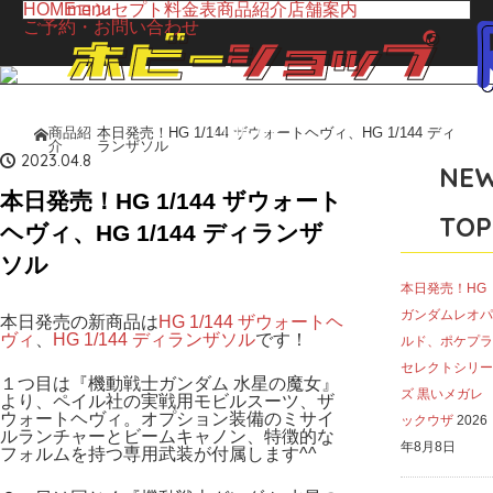
HOME
menu
コンセプト
料金表
商品紹介
店舗案内
ご予約・お問い合わせ
LINE UP
商品紹
本日発売！HG 1/144 ザウォートヘヴィ、HG 1/144 ディ
ホーム
介
ランザソル
商品紹介
2023.04.8
NE
本日発売！HG 1/144 ザウォート
TOP
ヘヴィ、HG 1/144 ディランザ
ソル
本日発売！HG
ガンダムレオパ
本日発売の新商品は
HG 1/144 ザウォートヘ
ヴィ
、
HG 1/144 ディランザソル
です！
ルド、ポケプラ
セレクトシリー
１つ目は『機動戦士ガンダム 水星の魔女』
ズ 黒いメガレ
より、ペイル社の実戦用モビルスーツ、ザ
ウォートヘヴィ。オプション装備のミサイ
ックウザ
2026
ルランチャーとビームキャノン、特徴的な
年8月8日
フォルムを持つ専用武装が付属します^^