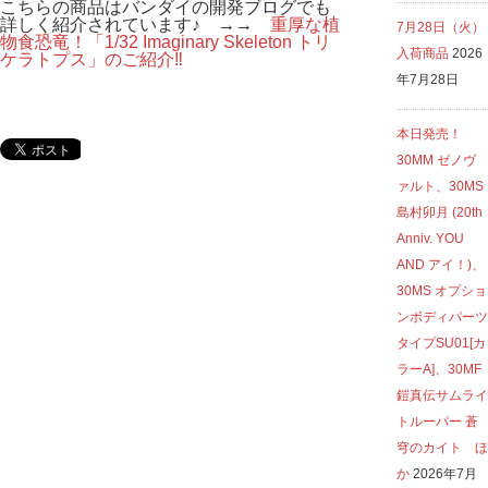
こちらの商品はバンダイの開発ブログでも
詳しく紹介されています♪ →→
重厚な植
7月28日（火）
物食恐竜！「1/32 Imaginary Skeleton トリ
入荷商品
2026
ケラトプス」のご紹介‼
年7月28日
本日発売！
30MM ゼノヴ
ァルト、30MS
島村卯月 (20th
Anniv. YOU
AND アイ！)、
30MS オプショ
ンボディパーツ
タイプSU01[カ
ラーA]、30MF
鎧真伝サムライ
トルーパー 蒼
穹のカイト ほ
か
2026年7月