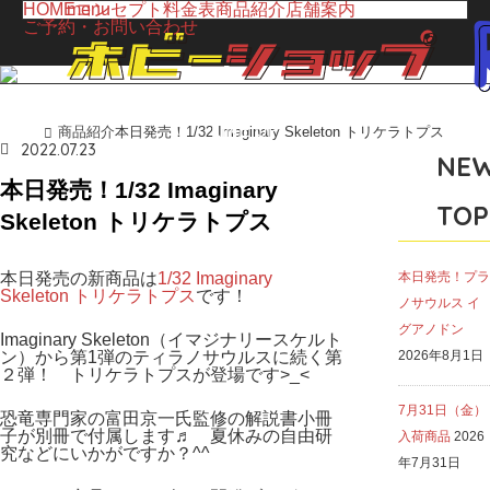
HOME
menu
コンセプト
料金表
商品紹介
店舗案内
ご予約・お問い合わせ
LINE UP
商品紹介
本日発売！1/32 Imaginary Skeleton トリケラトプス
ホーム
商品紹介
2022.07.23
NE
本日発売！1/32 Imaginary
TOP
Skeleton トリケラトプス
本日発売の新商品は
1/32 Imaginary
本日発売！プラ
Skeleton トリケラトプス
です！
ノサウルス イ
グアノドン
Imaginary Skeleton（イマジナリースケルト
ン）から第1弾のティラノサウルスに続く第
2026年8月1日
２弾！ トリケラトプスが登場です>_<
7月31日（金）
恐竜専門家の富田京一氏監修の解説書小冊
子が別冊で付属します♬ 夏休みの自由研
入荷商品
2026
究などにいかがですか？^^
年7月31日