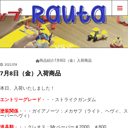
LINE UP
商品紹介
商品紹介
7月8日（金）入荷商品
ホーム
2022.07.8
7月8日（金）入荷商品
本日、入荷いたしました！
エントリーグレード
・・・ストライクガンダム
塗装関係
・・・ガイアノーツ：メカサフ（ライト、ヘヴィ、ス
ーパーヘヴィ）
道具類
・・・クレオス：Mr.ペーパー＃2000、＃800